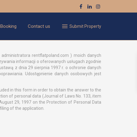
 Booking
Contact us
Submit Property
administratora rentflatpoland.com ) moich danych
zywania informacji o oferowanych usługach zgodnie
ustawą z dnia 29 sierpnia 1997 r. o ochronie danych
oprawiania. Udostępnienie danych osobowych jest
ed in this form in order to obtain the answer to the
tion of personal data (Journal of Laws No. 133, item
 August 29, 1997 on the Protection of Personal Data
ling of the application.