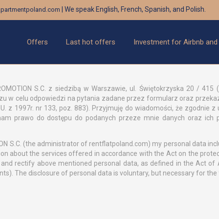
| We speak English, French, Spanish, and Polish.
partmentpoland.com
Offers
Last hot offers
Investment for Airbnb and
OTION S.C. z siedzibą w Warszawie, ul. Świętokrzyska 20 / 415 ( 
 w celu odpowiedzi na pytania zadane przez formularz oraz przeka
. z 1997r. nr 133, poz. 883). Przyjmuję do wiadomości, że zgodnie z 
mam prawo do dostępu do podanych przeze mnie danych oraz ich p
 S.C. (the administrator of rentflatpoland.com) my personal data includ
on about the services offered in accordance with the Act on the protec
ss and rectify above mentioned personal data, as defined in the Act of
. The disclosure of personal data is voluntary, but necessary for the fi