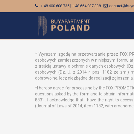
|
|
+ 48 600 608 735
+ 48 664 937 338
contact@buya
* Wyrażam zgodę na przetwarzanie przez FOX PROM
osobowych zamieszczonych w niniejszym formularzu
z treścią ustawy o ochronie danych osobowych (Dz.U
osobowych (Dz. U. z 2014 r. poz. 1182 ze zm.) 
dobrowolne, lecz niezbędne do realizacji zgłoszenia.
*I hereby agree for processing by the FOX PROMOTION
questions asked by the form and to obtain informati
883) . I acknowledge that I have the right to acce
(Journal of Laws of 2014, item 1182, with amendments)