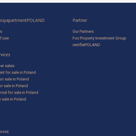
 buyapartmentPOLAND
Partner
us
Our Partners
f use
Fox Property Investment Group
rentflatPOLAND
rvices
er sales
nt for sale in Poland
or sale in Poland
or sale in Poland
ial for sale in Poland
 sale in Poland
erved.