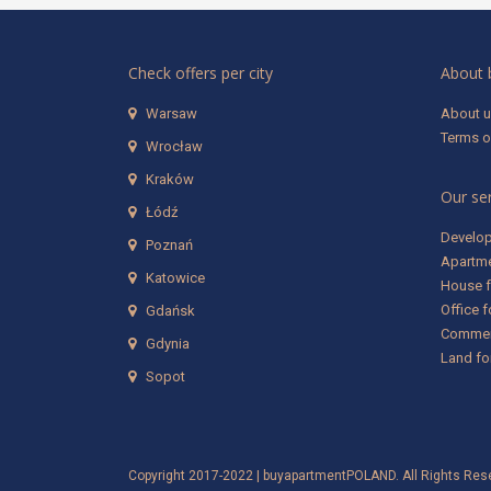
Check offers per city
About
Warsaw
About 
Terms o
Wrocław
Kraków
Our se
Łódź
Develop
Poznań
Apartme
Katowice
House f
Office f
Gdańsk
Commerc
Gdynia
Land for
Sopot
Copyright 2017-2022 | buyapartmentPOLAND. All Rights Res